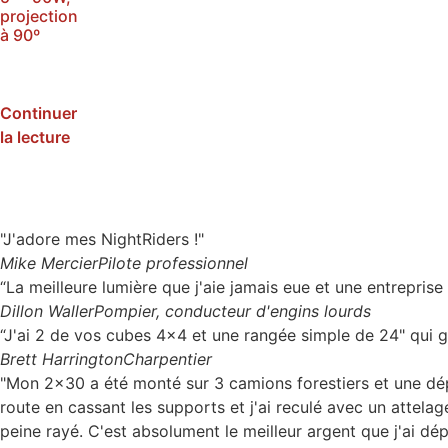
projection
à 90º
SKU :
N2290F
Continuer
la lecture
"J'adore mes NightRiders !"
Mike Mercier
Pilote professionnel
“La meilleure lumière que j'aie jamais eue et une entreprise 
Dillon Waller
Pompier, conducteur d'engins lourds
“J'ai 2 de vos cubes 4x4 et une rangée simple de 24" qui g
Brett Harrington
Charpentier
"Mon 2x30 a été monté sur 3 camions forestiers et une dépann
route en cassant les supports et j'ai reculé avec un attela
peine rayé. C'est absolument le meilleur argent que j'ai dép