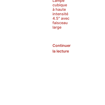
Lampe
cubique
à haute
intensité
4.5″ avec
faisceau
large
SKU :
NHI9CF
Continuer
la lecture