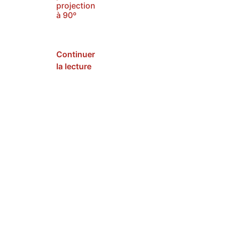
projection
à 90º
SKU :
N2745F
Continuer
la lecture