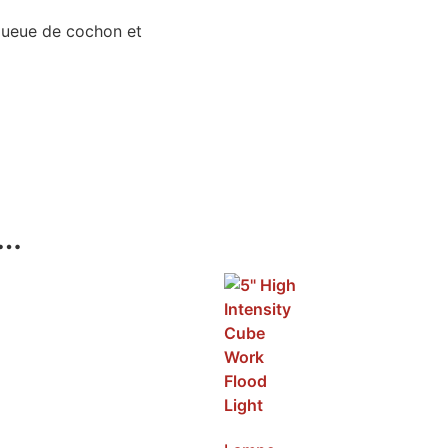
 queue de cochon et
i…