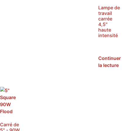
Lampe de
travail
carrée
4,5″
haute
intensité
SKU :
NHI16F
Continuer
la lecture
Carré de
5″ - 90W,