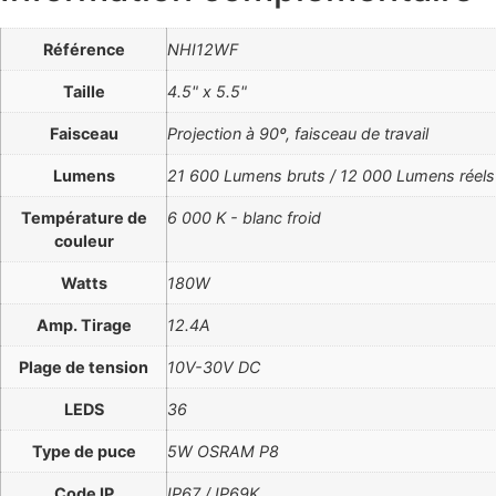
Référence
NHI12WF
Taille
4.5" x 5.5"
Faisceau
Projection à 90º, faisceau de travail
Lumens
21 600 Lumens bruts / 12 000 Lumens réels
Température de
6 000 K - blanc froid
couleur
Watts
180W
Amp. Tirage
12.4A
Plage de tension
10V-30V DC
LEDS
36
Type de puce
5W OSRAM P8
Code IP
IP67 / IP69K