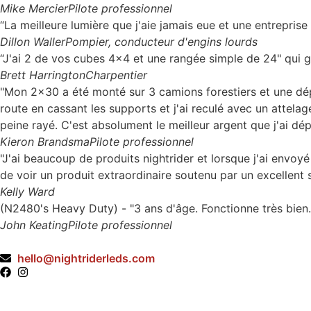
Mike Mercier
Pilote professionnel
“La meilleure lumière que j'aie jamais eue et une entreprise 
Dillon Waller
Pompier, conducteur d'engins lourds
“J'ai 2 de vos cubes 4x4 et une rangée simple de 24" qui g
Brett Harrington
Charpentier
"Mon 2x30 a été monté sur 3 camions forestiers et une dépann
route en cassant les supports et j'ai reculé avec un attela
peine rayé. C'est absolument le meilleur argent que j'ai dép
Kieron Brandsma
Pilote professionnel
"J'ai beaucoup de produits nightrider et lorsque j'ai envoy
de voir un produit extraordinaire soutenu par un excellent s
Kelly Ward
(N2480's Heavy Duty) - "3 ans d'âge. Fonctionne très bien
John Keating
Pilote professionnel
hello@nightriderleds.com