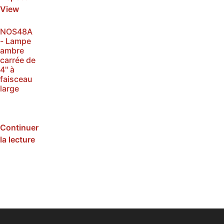
NOS48A
- Lampe
ambre
carrée de
4" à
faisceau
large
SKU :
NOS48A
Continuer
la lecture