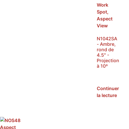
N1042SA
- Ambre,
rond de
4.5″ -
Projection
à 10º
SKU :
N1042SA
Continuer
la lecture