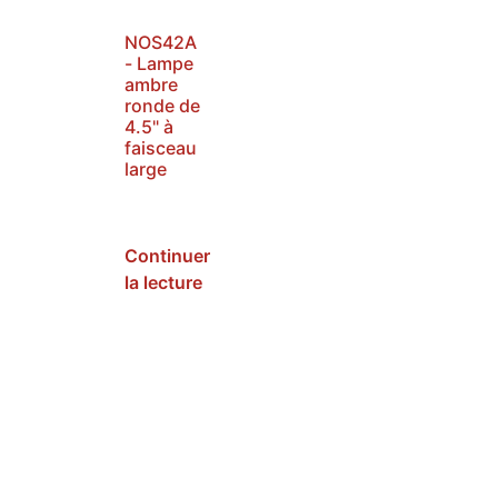
NOS42A
- Lampe
ambre
ronde de
4.5" à
faisceau
large
SKU :
NOS42A
Continuer
la lecture